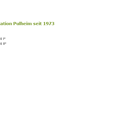
tation Pulheim seit 1973
l I“
l II“