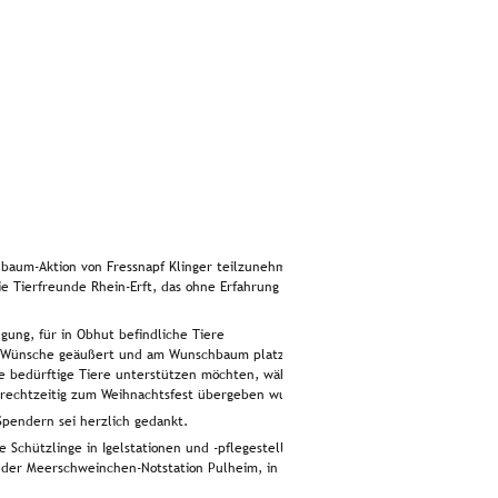
baum-Aktion von Fressnapf Klinger teilzunehmen 
e Tierfreunde Rhein-Erft, das ohne Erfahrung 
ügung, für in Obhut befindliche Tiere 
n Wünsche geäußert und am Wunschbaum platziert 
e bedürftige Tiere unterstützen möchten, wählen 
rechtzeitig zum Weihnachtsfest übergeben wurde. 
pendern sei herzlich gedankt.
e Schützlinge in Igelstationen und -pflegestellen 
n der Meerschweinchen-Notstation Pulheim, in der  