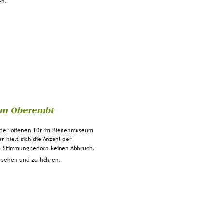
en.
eum Oberembt
 der offenen Tür im Bienenmuseum 
 hielt sich die Anzahl der 
n Stimmung jedoch keinen Abbruch. 
zu sehen und zu höhren.