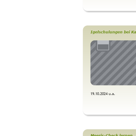
Igelschulungen bei Ka
19.10.2024 u.a. 
 -
Meeris-Check lernen