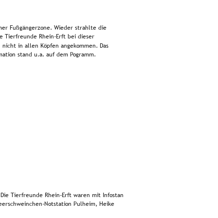
mer Fußgängerzone. Wieder strahlte die 
e Tierfreunde Rhein-Erft bei dieser 
och nicht in allen Köpfen angekommen. Das 
rmation stand u.a. auf dem Pogramm. 
 Die Tierfreunde Rhein-Erft waren mit Infostand 
eerschweinchen-Notstation Pulheim, Heike 